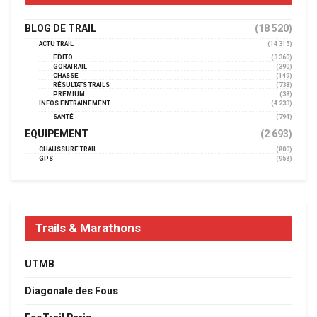
BLOG DE TRAIL
(18 520)
ACTU TRAIL
(14 315)
EDITO
(3 360)
GORATRAIL
(390)
CHASSE
(149)
RÉSULTATS TRAILS
(738)
PREMIUM
(38)
INFOS ENTRAINEMENT
(4 233)
SANTÉ
(794)
EQUIPEMENT
(2 693)
CHAUSSURE TRAIL
(800)
GPS
(958)
Trails & Marathons
UTMB
Diagonale des Fous