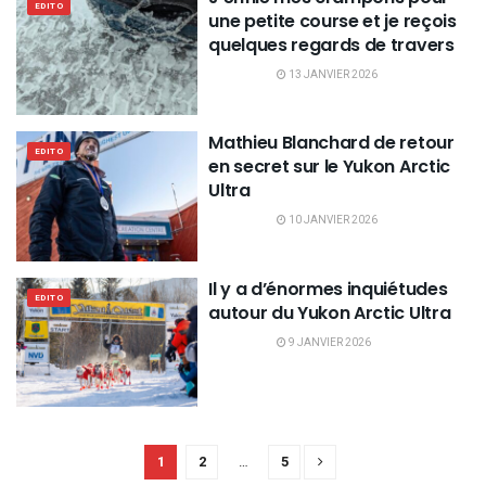
EDITO
une petite course et je reçois
quelques regards de travers
13 JANVIER 2026
Mathieu Blanchard de retour
EDITO
en secret sur le Yukon Arctic
Ultra
10 JANVIER 2026
Il y a d’énormes inquiétudes
EDITO
autour du Yukon Arctic Ultra
9 JANVIER 2026
1
2
…
5