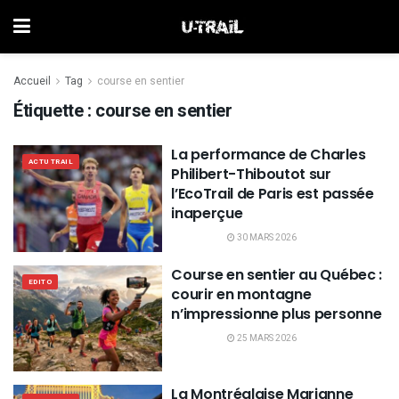
Accueil
Tag
course en sentier
Étiquette :
course en sentier
La performance de Charles
ACTU TRAIL
Philibert-Thiboutot sur
l’EcoTrail de Paris est passée
inaperçue
30 MARS 2026
Course en sentier au Québec :
EDITO
courir en montagne
n’impressionne plus personne
25 MARS 2026
La Montréalaise Marianne