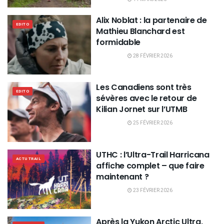
Alix Noblat : la partenaire de
EDITO
Mathieu Blanchard est
formidable
28 FÉVRIER 2026
Les Canadiens sont très
EDITO
sévères avec le retour de
Kilian Jornet sur l’UTMB
25 FÉVRIER 2026
UTHC : l’Ultra-Trail Harricana
ACTU TRAIL
affiche complet – que faire
maintenant ?
23 FÉVRIER 2026
Après la Yukon Arctic Ultra,