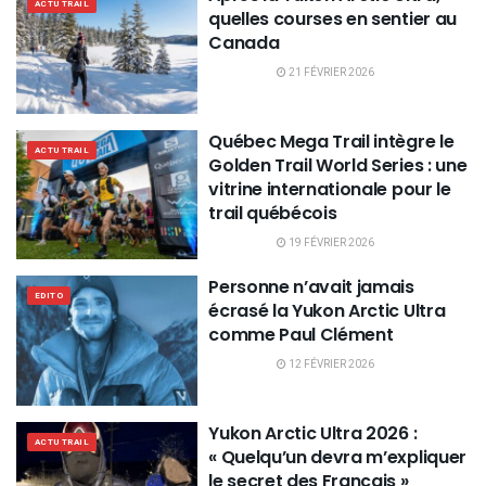
ACTU TRAIL
quelles courses en sentier au
Canada
21 FÉVRIER 2026
Québec Mega Trail intègre le
ACTU TRAIL
Golden Trail World Series : une
vitrine internationale pour le
trail québécois
19 FÉVRIER 2026
Personne n’avait jamais
EDITO
écrasé la Yukon Arctic Ultra
comme Paul Clément
12 FÉVRIER 2026
Yukon Arctic Ultra 2026 :
ACTU TRAIL
« Quelqu’un devra m’expliquer
le secret des Français »