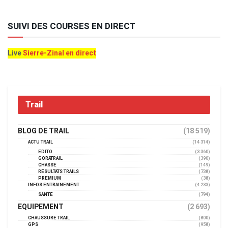
SUIVI DES COURSES EN DIRECT
Live
Sierre-Zinal en direct
Trail
BLOG DE TRAIL
(18 519)
ACTU TRAIL
(14 314)
EDITO
(3 360)
GORATRAIL
(390)
CHASSE
(149)
RÉSULTATS TRAILS
(738)
PREMIUM
(38)
INFOS ENTRAINEMENT
(4 233)
SANTÉ
(794)
EQUIPEMENT
(2 693)
CHAUSSURE TRAIL
(800)
GPS
(958)