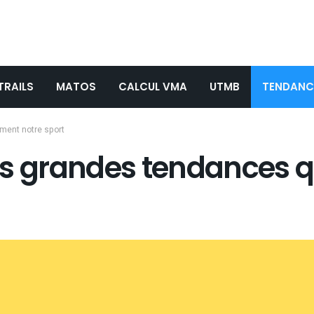
TRAILS
MATOS
CALCUL VMA
UTMB
TENDANC
rment notre sport
 les grandes tendances 