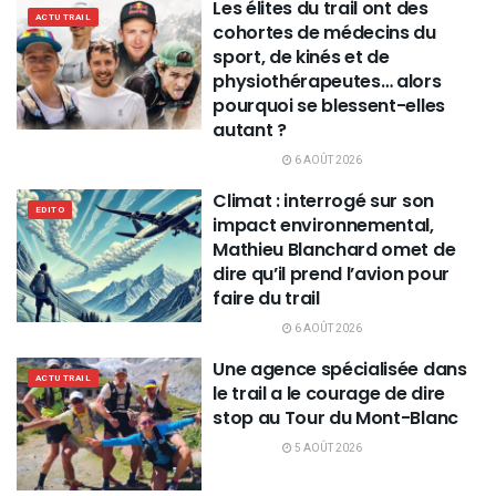
Les élites du trail ont des
ACTU TRAIL
cohortes de médecins du
sport, de kinés et de
physiothérapeutes… alors
pourquoi se blessent-elles
autant ?
6 AOÛT 2026
Climat : interrogé sur son
EDITO
impact environnemental,
Mathieu Blanchard omet de
dire qu’il prend l’avion pour
faire du trail
6 AOÛT 2026
Une agence spécialisée dans
ACTU TRAIL
le trail a le courage de dire
stop au Tour du Mont-Blanc
5 AOÛT 2026