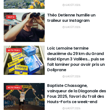
6 AOÛT 2026
Théo Detienne humilie un
EDITO
traileur sur Instagram
6 AOÛT 2026
Loïc Lemoine termine
ACTU TRAIL
deuxième du 29 km du Grand
Raid Kiprun 3 Vallées… puis se
fait laminer pour avoir pris un
Doliprane
6 AOÛT 2026
Baptiste Chassagne,
ACTU TRAIL
vainqueur de la Diagonale des
Fous 2025, favori du Trail des
Hauts-Forts ce week-end
6 AOÛT 2026