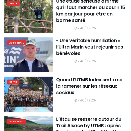
Une étude sérieuse affirme
SANTÉ
qu’il faut marcher ou courir 15
km par jour pour être en
bonne santé
7 AOÛT 2026
« Une véritable humiliation » :
ACTU TRAIL
l’Ultra Marin veut rajeunir ses
bénévoles
7 AOÛT 2026
Quand l’UTMB Index sert à se
EDITO
la ramener sur les réseaux
sociaux
7 AOÛT 2026
L’étau se resserre autour du
ACTU TRAIL
Trail Alsace by UTMB : après