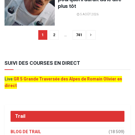
plus tôt
5 AOÛT 2026
1
2
…
741
SUIVI DES COURSES EN DIRECT
Live
GR 5 Grande Traversée des Alpes de Romain Olivier en
direct
Trail
BLOG DE TRAIL
(18 509)