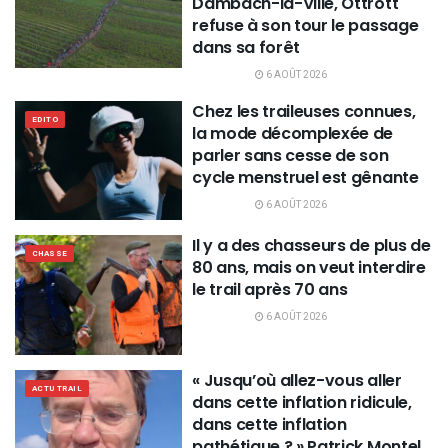
Dambach-la-Ville, Ottrott
refuse à son tour le passage
dans sa forêt
6 AOÛT 2026
Chez les traileuses connues,
EDITO
la mode décomplexée de
parler sans cesse de son
cycle menstruel est gênante
6 AOÛT 2026
Il y a des chasseurs de plus de
CHASSE
80 ans, mais on veut interdire
le trail après 70 ans
6 AOÛT 2026
« Jusqu’où allez-vous aller
ACTU TRAIL
dans cette inflation ridicule,
dans cette inflation
pathétique ? » Patrick Montel