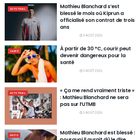
Mathieu Blanchard s’est
ACTU TRAIL
blessé le mois où Kiprun a
officialisé son contrat de trois
ans
5 AOÛT 2026
À partir de 30 °C, courir peut
SANTÉ
devenir dangereux pour la
santé
5 AOÛT 2026
« Ça me rend vraiment triste »
ACTU TRAIL
: Mathieu Blanchard ne sera
pas sur l’UTMB
5 AOÛT 2026
Mathieu Blanchard est blessé :
EDITO
pourquoi il aurait dû le dire