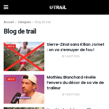
Accueil
Categorie
Blog de trail
Blog de trail
Sierre-Zinal sans Kilian Jornet
EDITO
: on va s’ennuyer de fou !
7 AOÛT 2026
Mathieu Blanchard révèle
EDITO
l’envers du décor de sa vie de
traileur
7 AOÛT 2026