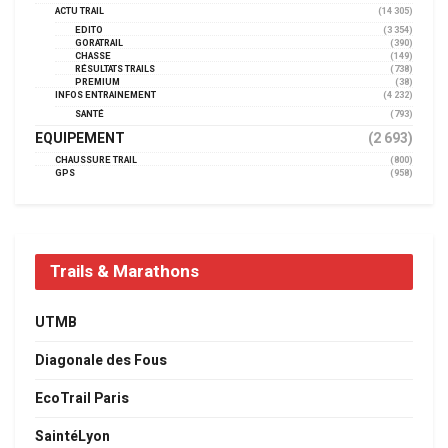
ACTU TRAIL
(14 305)
EDITO
(3 354)
GORATRAIL
(390)
CHASSE
(149)
RÉSULTATS TRAILS
(738)
PREMIUM
(38)
INFOS ENTRAINEMENT
(4 232)
SANTÉ
(793)
EQUIPEMENT
(2 693)
CHAUSSURE TRAIL
(800)
GPS
(958)
Trails & Marathons
UTMB
Diagonale des Fous
EcoTrail Paris
SaintéLyon