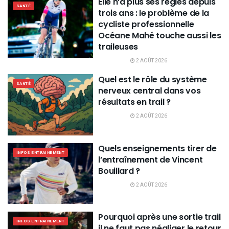
Elle n’a plus ses règles depuis
SANTÉ
trois ans : le problème de la
cycliste professionnelle
Océane Mahé touche aussi les
traileuses
2 AOÛT 2026
Quel est le rôle du système
SANTÉ
nerveux central dans vos
résultats en trail ?
2 AOÛT 2026
Quels enseignements tirer de
INFOS ENTRAINEMENT
l’entraînement de Vincent
Bouillard ?
2 AOÛT 2026
Pourquoi après une sortie trail
INFOS ENTRAINEMENT
il ne faut pas négliger le retour