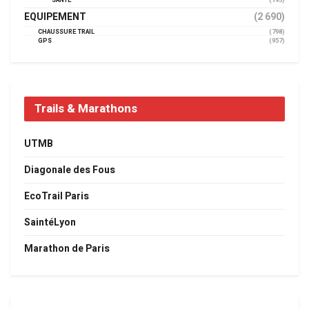
SANTÉ
(793)
EQUIPEMENT
(2 690)
CHAUSSURE TRAIL
(798)
GPS
(957)
Trails & Marathons
UTMB
Diagonale des Fous
EcoTrail Paris
SaintéLyon
Marathon de Paris