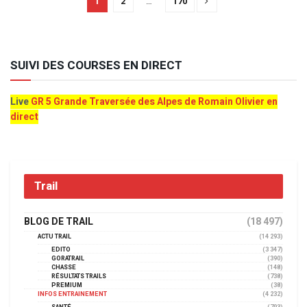
1
2
…
170
SUIVI DES COURSES EN DIRECT
Live
GR 5 Grande Traversée des Alpes de Romain Olivier en
direct
Trail
BLOG DE TRAIL
(18 497)
ACTU TRAIL
(14 293)
EDITO
(3 347)
GORATRAIL
(390)
CHASSE
(148)
RÉSULTATS TRAILS
(738)
PREMIUM
(38)
INFOS ENTRAINEMENT
(4 232)