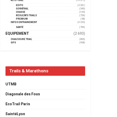
ACTU TRAIL
(14 317)
EDITO
(3 361)
GORATRAIL
(390)
CHASSE
(149)
RÉSULTATS TRAILS
(739)
PREMIUM
(38)
INFOS ENTRAINEMENT
(4 233)
SANTÉ
(794)
EQUIPEMENT
(2 693)
CHAUSSURE TRAIL
(800)
GPS
(958)
Trails & Marathons
UTMB
Diagonale des Fous
EcoTrail Paris
SaintéLyon