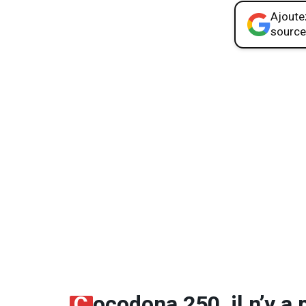
Ajoutez
source
C
ocodona 250, il n’y a 