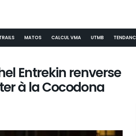
TRAILS
MATOS
CALCUL VMA
UTMB
TENDANC
hel Entrekin renverse
er à la Cocodona