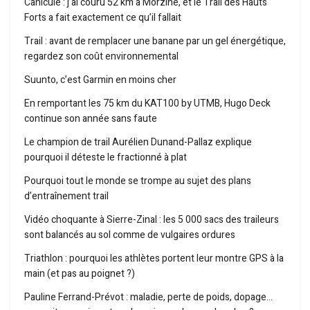
Canicule : j’ai couru 52 km à Morzine, et le Trail des Hauts
Forts a fait exactement ce qu’il fallait
Trail : avant de remplacer une banane par un gel énergétique,
regardez son coût environnemental
Suunto, c’est Garmin en moins cher
En remportant les 75 km du KAT100 by UTMB, Hugo Deck
continue son année sans faute
Le champion de trail Aurélien Dunand-Pallaz explique
pourquoi il déteste le fractionné à plat
Pourquoi tout le monde se trompe au sujet des plans
d’entraînement trail
Vidéo choquante à Sierre-Zinal : les 5 000 sacs des traileurs
sont balancés au sol comme de vulgaires ordures
Triathlon : pourquoi les athlètes portent leur montre GPS à la
main (et pas au poignet ?)
Pauline Ferrand-Prévot : maladie, perte de poids, dopage…