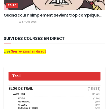
EDITO
Quand courir simplement devient trop compliqué…
8 AOÛT 2026
SUIVI DES COURSES EN DIRECT
Live
Sierre-Zinal en direct
Trail
BLOG DE TRAIL
(18 531)
ACTU TRAIL
(14 326)
EDITO
(3 364)
GORATRAIL
(390)
CHASSE
(149)
RÉSULTATS TRAILS
(740)