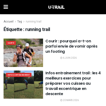
Accueil
Tag
running trail
Étiquette :
running trail
Courir : pourquoi a-t-on
SANTÉ
parfoi envie de vomir après
un footing
6 JUIN 2026
Infos entrainement trail : les 4
INFOS ENTRAINEMENT
meilleurs exercices pour
préparer vos cuisses au
travail excentrique en
descente
20 MARS 2026