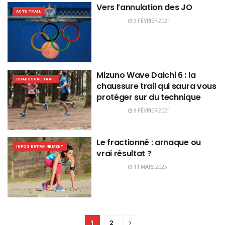
Vers l’annulation des JO
ACTU TRAIL
9 FÉVRIER 2021
Mizuno Wave Daichi 6 : la
CHAUSSURE TRAIL
chaussure trail qui saura vous
protéger sur du technique
8 FÉVRIER 2021
Le fractionné : arnaque ou
INFOS ENTRAINEMENT
vrai résultat ?
11 MARS 2025
1
2