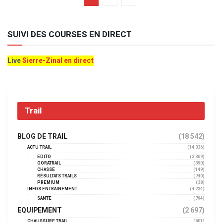
SUIVI DES COURSES EN DIRECT
Live
Sierre-Zinal en direct
Trail
BLOG DE TRAIL
(18 542)
ACTU TRAIL
(14 336)
EDITO
(3 369)
GORATRAIL
(390)
CHASSE
(149)
RÉSULTATS TRAILS
(740)
PREMIUM
(38)
INFOS ENTRAINEMENT
(4 234)
SANTÉ
(794)
EQUIPEMENT
(2 697)
CHAUSSURE TRAIL
(801)