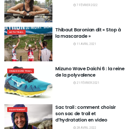
7 FÉVRIER 2022
Thibaut Baronian dit « Stop à
ACTU TRAIL
la mascarade »
11 AVRIL 2021
Mizuno Wave Daichi 6 : la reine
CHAUSSURE TRAIL
de la polyvalence
21 FÉVRIER 2021
Sac trail : comment choisir
EQUIPEMENT
son sac de trail et
d’hydratation en video
28 AVRIL 2022