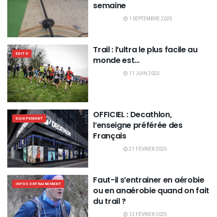
semaine
1 SEPTEMBRE 2025
Trail : l’ultra le plus facile au
EDITO
monde est…
11 JUIN 2025
OFFICIEL : Decathlon,
EQUIPEMENT
l’enseigne préférée des
Français
21 FÉVRIER 2025
Faut-il s’entrainer en aérobie
INFOS ENTRAINEMENT
ou en anaérobie quand on fait
du trail ?
12 FÉVRIER 2025