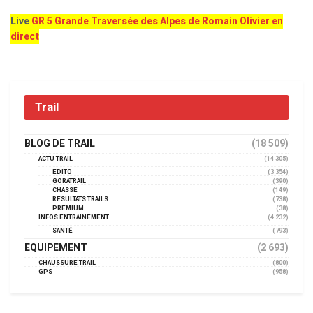
Live
GR 5 Grande Traversée des Alpes de Romain Olivier en
direct
Trail
BLOG DE TRAIL
(18 509)
ACTU TRAIL
(14 305)
EDITO
(3 354)
GORATRAIL
(390)
CHASSE
(149)
RÉSULTATS TRAILS
(738)
PREMIUM
(38)
INFOS ENTRAINEMENT
(4 232)
SANTÉ
(793)
EQUIPEMENT
(2 693)
CHAUSSURE TRAIL
(800)
GPS
(958)