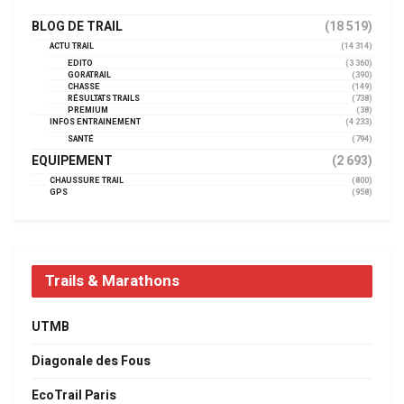
BLOG DE TRAIL
(18 519)
ACTU TRAIL
(14 314)
EDITO
(3 360)
GORATRAIL
(390)
CHASSE
(149)
RÉSULTATS TRAILS
(738)
PREMIUM
(38)
INFOS ENTRAINEMENT
(4 233)
SANTÉ
(794)
EQUIPEMENT
(2 693)
CHAUSSURE TRAIL
(800)
GPS
(958)
Trails & Marathons
UTMB
Diagonale des Fous
EcoTrail Paris