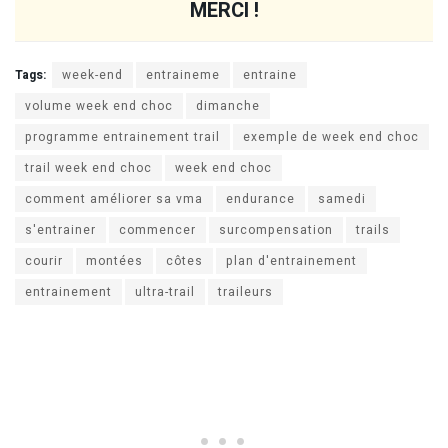
MERCI !
Tags:
week-end
entraineme
entraine
volume week end choc
dimanche
programme entrainement trail
exemple de week end choc
trail week end choc
week end choc
comment améliorer sa vma
endurance
samedi
s'entrainer
commencer
surcompensation
trails
courir
montées
côtes
plan d'entrainement
entrainement
ultra-trail
traileurs