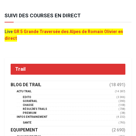
SUIVI DES COURSES EN DIRECT
Live
GR 5 Grande Traversée des Alpes de Romain Olivier en
direct
Trail
BLOG DE TRAIL
(18 491)
ACTU TRAIL
(14 287)
EDITO
(3 346)
GORATRAIL
(390)
CHASSE
(148)
RÉSULTATS TRAILS
(738)
PREMIUM
(38)
INFOS ENTRAINEMENT
(4 232)
SANTÉ
(793)
EQUIPEMENT
(2 690)