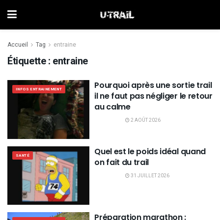
Accueil
Tag
entraine
Étiquette :
entraine
Pourquoi après une sortie trail
INFOS ENTRAINEMENT
il ne faut pas négliger le retour
au calme
2 AOÛT 2026
Quel est le poids idéal quand
SANTÉ
on fait du trail
31 JUILLET 2026
Préparation marathon :