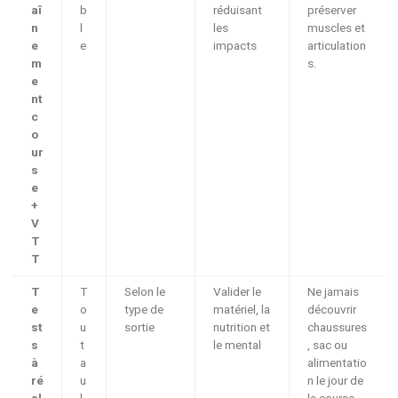
aî
b
réduisant
préserver
n
l
les
muscles et
e
e
impacts
articulation
m
s.
e
nt
c
o
ur
s
e
+
V
T
T
T
T
Selon le
Valider le
Ne jamais
e
o
type de
matériel, la
découvrir
st
u
sortie
nutrition et
chaussures
s
t
le mental
, sac ou
à
a
alimentatio
ré
u
n le jour de