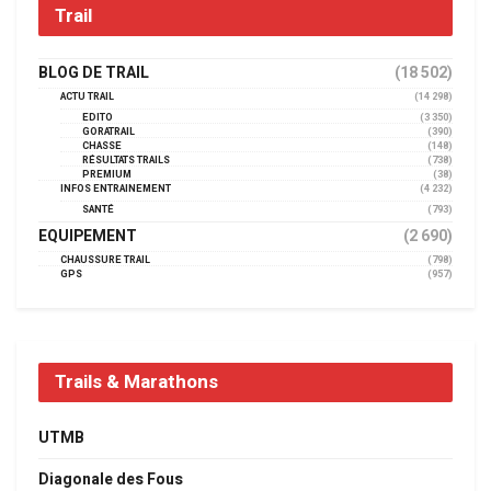
Trail
BLOG DE TRAIL
(18 502)
ACTU TRAIL
(14 298)
EDITO
(3 350)
GORATRAIL
(390)
CHASSE
(148)
RÉSULTATS TRAILS
(738)
PREMIUM
(38)
INFOS ENTRAINEMENT
(4 232)
SANTÉ
(793)
EQUIPEMENT
(2 690)
CHAUSSURE TRAIL
(798)
GPS
(957)
Trails & Marathons
UTMB
Diagonale des Fous