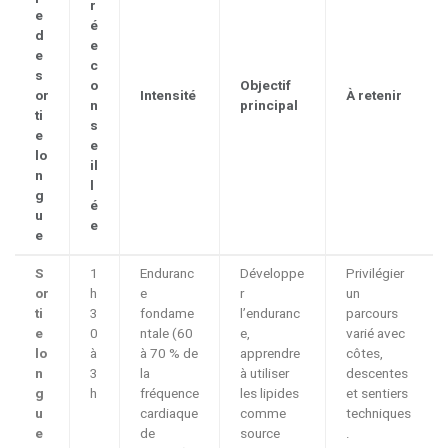
r
e
é
d
e
e
c
s
o
Objectif
or
Intensité
À retenir
n
principal
ti
s
e
e
lo
il
n
l
g
é
u
e
e
S
1
Enduranc
Développe
Privilégier
or
h
e
r
un
ti
3
fondame
l’enduranc
parcours
e
0
ntale (60
e,
varié avec
lo
à
à 70 % de
apprendre
côtes,
n
3
la
à utiliser
descentes
g
h
fréquence
les lipides
et sentiers
u
cardiaque
comme
techniques
e
de
source
.