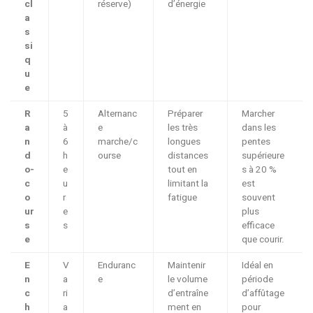
cl
réserve)
d’énergie
a
s
si
q
u
e
R
5
Alternanc
Préparer
Marcher
a
à
e
les très
dans les
n
6
marche/c
longues
pentes
d
h
ourse
distances
supérieure
o-
e
tout en
s à 20 %
c
u
limitant la
est
o
r
fatigue
souvent
ur
e
plus
s
s
efficace
e
que courir.
E
V
Enduranc
Maintenir
Idéal en
n
a
e
le volume
période
c
ri
d’entraîne
d’affûtage
h
a
ment en
pour