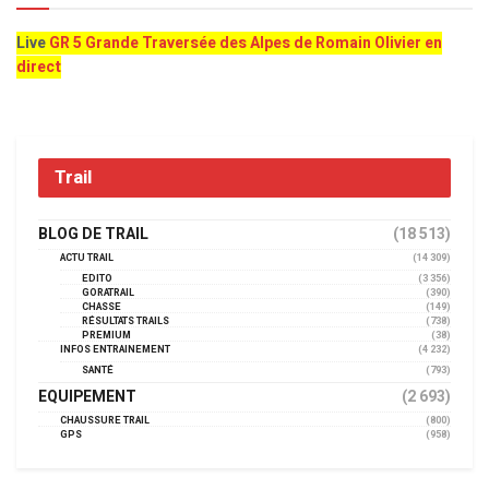
Live
GR 5 Grande Traversée des Alpes de Romain Olivier en
direct
Trail
BLOG DE TRAIL
(18 513)
ACTU TRAIL
(14 309)
EDITO
(3 356)
GORATRAIL
(390)
CHASSE
(149)
RÉSULTATS TRAILS
(738)
PREMIUM
(38)
INFOS ENTRAINEMENT
(4 232)
SANTÉ
(793)
EQUIPEMENT
(2 693)
CHAUSSURE TRAIL
(800)
GPS
(958)