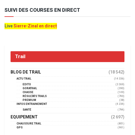
SUIVI DES COURSES EN DIRECT
Live
Sierre-Zinal en direct
Trail
BLOG DE TRAIL
(18 542)
ACTU TRAIL
(14 336)
EDITO
(3 369)
GORATRAIL
(390)
CHASSE
(149)
RÉSULTATS TRAILS
(740)
PREMIUM
(38)
INFOS ENTRAINEMENT
(4 234)
SANTÉ
(794)
EQUIPEMENT
(2 697)
CHAUSSURE TRAIL
(801)
GPS
(961)