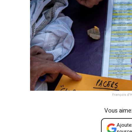
François d'H
Vous aime
Ajoutez
source