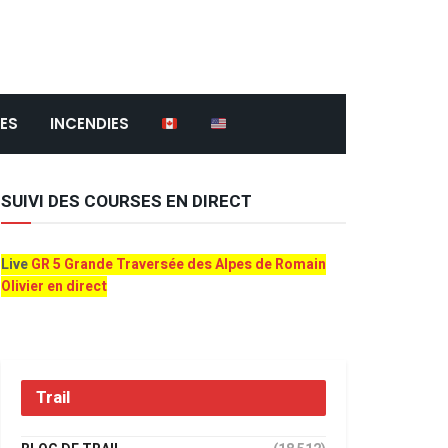
ES
INCENDIES
SUIVI DES COURSES EN DIRECT
Live
GR 5 Grande Traversée des Alpes de Romain
Olivier en direct
Trail