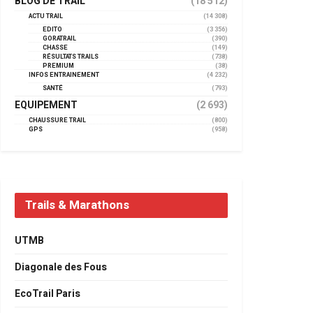
BLOG DE TRAIL
(18 512)
ACTU TRAIL
(14 308)
EDITO
(3 356)
GORATRAIL
(390)
CHASSE
(149)
RÉSULTATS TRAILS
(738)
PREMIUM
(38)
INFOS ENTRAINEMENT
(4 232)
SANTÉ
(793)
EQUIPEMENT
(2 693)
CHAUSSURE TRAIL
(800)
GPS
(958)
Trails & Marathons
UTMB
Diagonale des Fous
EcoTrail Paris