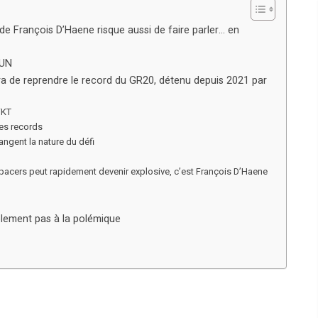
 de François D’Haene risque aussi de faire parler… en
RUN
ra de reprendre le record du GR20, détenu depuis 2021 par
FKT
des records
angent la nature du défi
es pacers peut rapidement devenir explosive, c’est François D’Haene
lement pas à la polémique