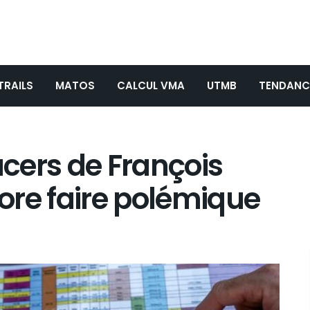
TRAILS
MATOS
CALCUL VMA
UTMB
TENDANC
acers de François
ore faire polémique