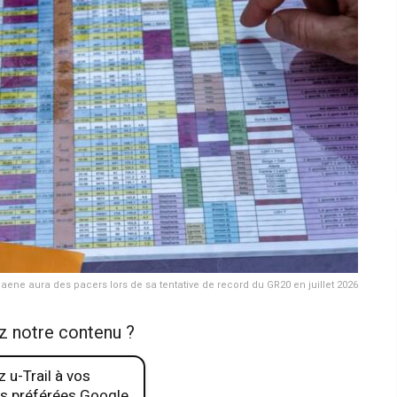
aene aura des pacers lors de sa tentative de record du GR20 en juillet 2026
z notre contenu ?
 u-Trail à vos
s préférées Google