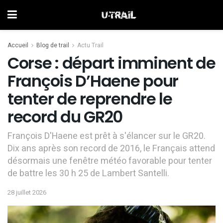
Accueil
Blog de trail
Actu Trail
Corse : départ imminent de
François D’Haene pour
tenter de reprendre le
record du GR20
François D'Haene est prêt à s'élancer sur le GR20.
Dix ans après son record de 2016, le Français attend
désormais une fenêtre météo favorable pour tenter
de battre les 30 h 25 de Lambert Santelli.
28 juillet 2026