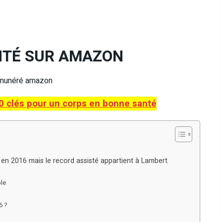
NTÉ SUR AMAZON
émunéré amazon
lés pour un corps en bonne santé
 en 2016 mais le record assisté appartient à Lambert
ble
6 ?