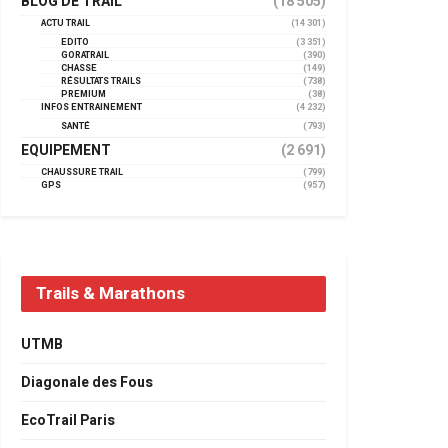
BLOG DE TRAIL
(18 505)
ACTU TRAIL
(14 301)
EDITO
(3 351)
GORATRAIL
(390)
CHASSE
(149)
RÉSULTATS TRAILS
(738)
PREMIUM
(38)
INFOS ENTRAINEMENT
(4 232)
SANTÉ
(793)
EQUIPEMENT
(2 691)
CHAUSSURE TRAIL
(799)
GPS
(957)
Trails & Marathons
UTMB
Diagonale des Fous
EcoTrail Paris