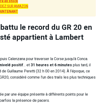
vre en stock
DEZ SUR AMAZON
AINTENANT
battu le record du GR 20 en
isté appartient à Lambert
depuis Calenzana pour traverser la Corse jusqu’à Conca.
ivelé positif
… et
31 heures et 6 minutes
plus tard, il
rd de Guillaume Peretti (32 h 00 en 2014). À l’époque, ce
u GR20, considéré comme l’un des trails les plus techniques
rée par une équipe présente à différents points pour le
t parfois la présence de pacers.