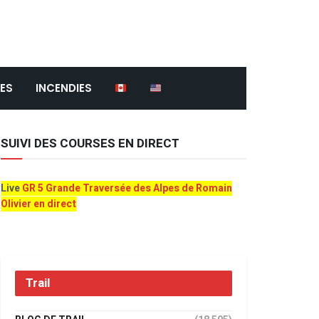
ES
INCENDIES
SUIVI DES COURSES EN DIRECT
Live
GR 5 Grande Traversée des Alpes de Romain
Olivier en direct
Trail