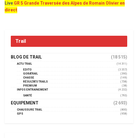
Live
GR 5 Grande Traversée des Alpes de Romain Olivier en
direct
Trail
BLOG DE TRAIL
(18 515)
ACTU TRAIL
(14 311)
EDITO
(3 357)
GORATRAIL
(390)
CHASSE
(149)
RÉSULTATS TRAILS
(738)
PREMIUM
(38)
INFOS ENTRAINEMENT
(4 232)
SANTÉ
(793)
EQUIPEMENT
(2 693)
CHAUSSURE TRAIL
(800)
GPS
(958)