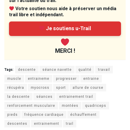
sur l’actualité du trail.
Votre soutien nous aide à préserver un média
trail libre et indépendant.
Je soutiens u-Trail
MERCI !
Tags:
descente
séance navette
qualité
travail
muscle
entraineme
progresser
entraine
récupéra
myocross
sport
allure de course
la descente
séances
entrainement trail
renforcement musculaire
montées
quadriceps
pieds
fréquence cardiaque
échauffement
descentes
entrainement
trail