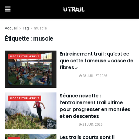
Accueil
Tag
muscle
Étiquette :
muscle
Entrainement trail : qu’est ce
INFOS ENTRAINEMENT
que cette fameuse « casse de
fibres »
28 JUILLET 2026
Séance navette :
INFOS ENTRAINEMENT
l’entrainement trail ultime
pour progresser en montées
et en descentes
21 JUIN 2026
Les trails courts sont il