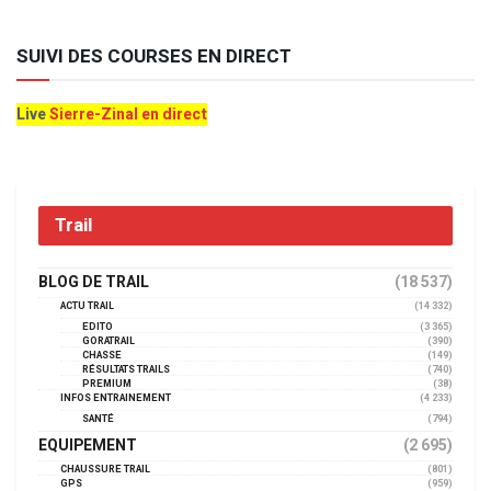
SUIVI DES COURSES EN DIRECT
Live
Sierre-Zinal en direct
Trail
BLOG DE TRAIL
(18 537)
ACTU TRAIL
(14 332)
EDITO
(3 365)
GORATRAIL
(390)
CHASSE
(149)
RÉSULTATS TRAILS
(740)
PREMIUM
(38)
INFOS ENTRAINEMENT
(4 233)
SANTÉ
(794)
EQUIPEMENT
(2 695)
CHAUSSURE TRAIL
(801)
GPS
(959)