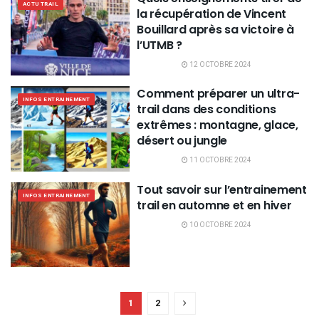
ACTU TRAIL
la récupération de Vincent
Bouillard après sa victoire à
l’UTMB ?
12 OCTOBRE 2024
Comment préparer un ultra-
INFOS ENTRAINEMENT
trail dans des conditions
extrêmes : montagne, glace,
désert ou jungle
11 OCTOBRE 2024
Tout savoir sur l’entrainement
INFOS ENTRAINEMENT
trail en automne et en hiver
10 OCTOBRE 2024
1
2