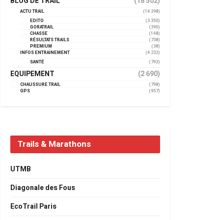
BLOG DE TRAIL
(18 502)
ACTU TRAIL
(14 298)
EDITO
(3 350)
GORATRAIL
(390)
CHASSE
(148)
RÉSULTATS TRAILS
(738)
PREMIUM
(38)
INFOS ENTRAINEMENT
(4 232)
SANTÉ
(793)
EQUIPEMENT
(2 690)
CHAUSSURE TRAIL
(798)
GPS
(957)
Trails & Marathons
UTMB
Diagonale des Fous
EcoTrail Paris