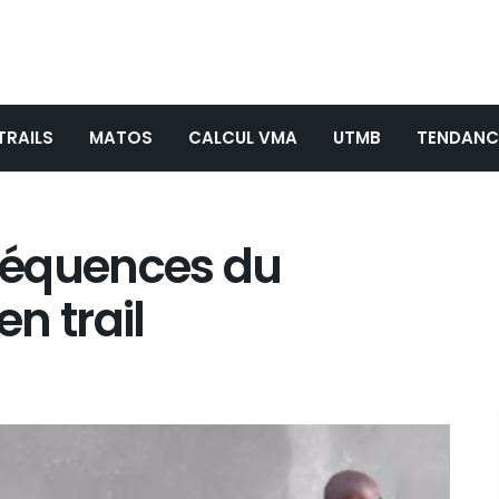
TRAILS
MATOS
CALCUL VMA
UTMB
TENDANC
séquences du
n trail