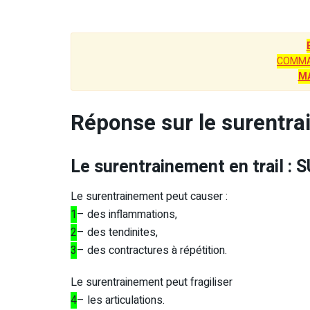
COMMA
M
Réponse sur le surentrai
Le surentrainement en trail 
Le surentrainement peut causer :
1
– des inflammations,
2
– des tendinites,
3
– des contractures à répétition.
Le surentrainement peut fragiliser
4
– les articulations.