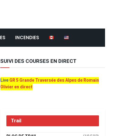
ES
INCENDIES
SUIVI DES COURSES EN DIRECT
Live
GR 5 Grande Traversée des Alpes de Romain
Olivier en direct
Trail