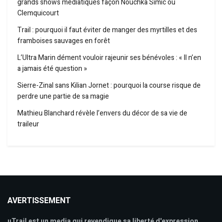
grands shows médiatiques façon Nouchka Simic ou
Clemquicourt
Trail : pourquoi il faut éviter de manger des myrtilles et des
framboises sauvages en forêt
L’Ultra Marin dément vouloir rajeunir ses bénévoles : « Il n’en
a jamais été question »
Sierre-Zinal sans Kilian Jornet : pourquoi la course risque de
perdre une partie de sa magie
Mathieu Blanchard révèle l’envers du décor de sa vie de
traileur
AVERTISSEMENT
uTrail est un media qui revendique sa liberté d'expression,