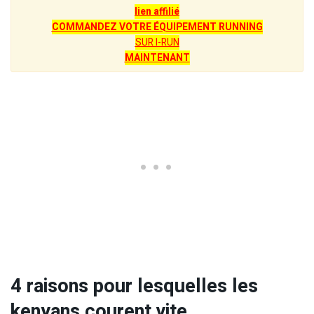
lien affilié
COMMANDEZ VOTRE ÉQUIPEMENT RUNNING
SUR I-RUN
MAINTENANT
4 raisons pour lesquelles les
kenyans courent vite