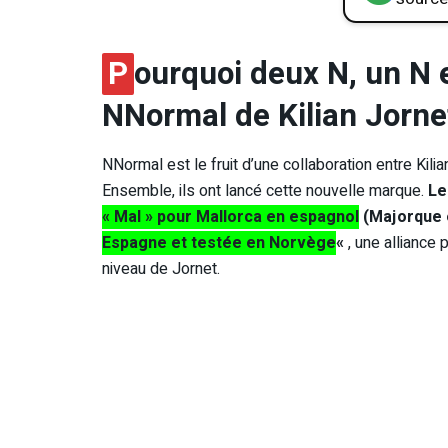
P
ourquoi deux N, un N 
NNormal de Kilian Jorne
NNormal est le fruit d’une collaboration entre Kili
Ensemble, ils ont lancé cette nouvelle marque.
Le
« Mal » pour Mallorca en espagnol
(Majorque e
Espagne et testée en Norvège
«
, une alliance
niveau de Jornet.