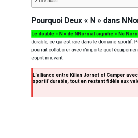
Lire aussi
Pourquoi Deux « N » dans NNo
Le double « N » de NNormal signifie « No Norm
durable, ce qui est rare dans le domaine sportif. Pou
pourrait collaborer avec n’importe quel équipement
esprit innovant.
L’alliance entre Kilian Jornet et Camper ave
sportif durable, tout en restant fidèle aux v