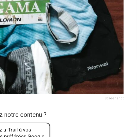
Screenshot
z notre contenu ?
 u-Trail à vos
s préférées Google