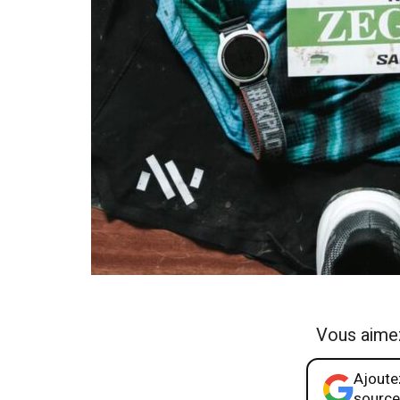
Vous aime
Ajoutez
source