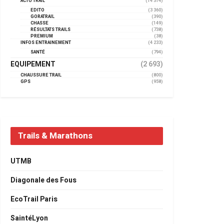
ACTU TRAIL
(14 314)
EDITO
(3 360)
GORATRAIL
(390)
CHASSE
(149)
RÉSULTATS TRAILS
(738)
PREMIUM
(38)
INFOS ENTRAINEMENT
(4 233)
SANTÉ
(794)
EQUIPEMENT
(2 693)
CHAUSSURE TRAIL
(800)
GPS
(958)
Trails & Marathons
UTMB
Diagonale des Fous
EcoTrail Paris
SaintéLyon