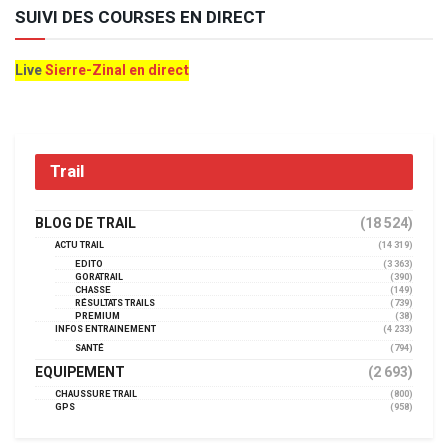
SUIVI DES COURSES EN DIRECT
Live
Sierre-Zinal en direct
Trail
BLOG DE TRAIL
(18 524)
ACTU TRAIL
(14 319)
EDITO
(3 363)
GORATRAIL
(390)
CHASSE
(149)
RÉSULTATS TRAILS
(739)
PREMIUM
(38)
INFOS ENTRAINEMENT
(4 233)
SANTÉ
(794)
EQUIPEMENT
(2 693)
CHAUSSURE TRAIL
(800)
GPS
(958)