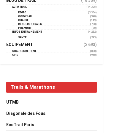
BLOG DE TRAIL
(18 509)
ACTU TRAIL
(14 305)
EDITO
(3 354)
GORATRAIL
(390)
CHASSE
(149)
RÉSULTATS TRAILS
(738)
PREMIUM
(38)
INFOS ENTRAINEMENT
(4 232)
SANTÉ
(793)
EQUIPEMENT
(2 693)
CHAUSSURE TRAIL
(800)
GPS
(958)
Trails & Marathons
UTMB
Diagonale des Fous
EcoTrail Paris