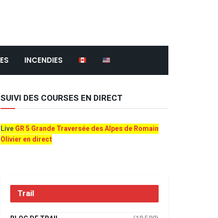
ES
INCENDIES
SUIVI DES COURSES EN DIRECT
Live
GR 5 Grande Traversée des Alpes de Romain
Olivier en direct
Trail