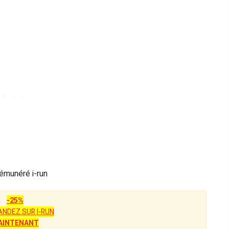
rémunéré i-run
-25%
NDEZ SUR I-RUN
AINTENANT