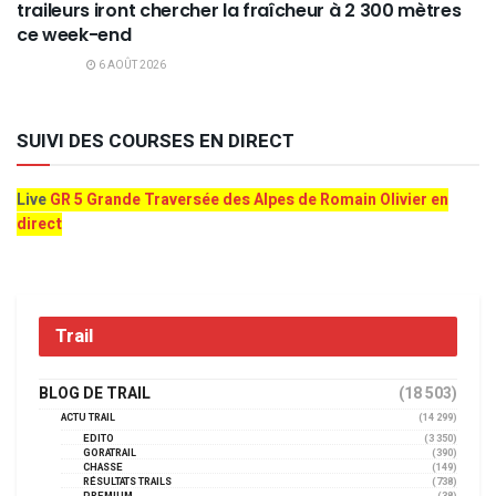
traileurs iront chercher la fraîcheur à 2 300 mètres
ce week-end
6 AOÛT 2026
SUIVI DES COURSES EN DIRECT
Live
GR 5 Grande Traversée des Alpes de Romain Olivier en
direct
Trail
BLOG DE TRAIL
(18 503)
ACTU TRAIL
(14 299)
EDITO
(3 350)
GORATRAIL
(390)
CHASSE
(149)
RÉSULTATS TRAILS
(738)