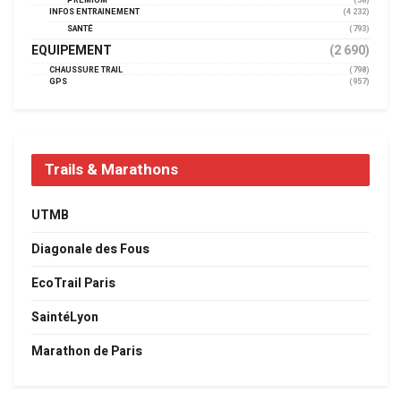
PREMIUM
(38)
INFOS ENTRAINEMENT
(4 232)
SANTÉ
(793)
EQUIPEMENT
(2 690)
CHAUSSURE TRAIL
(798)
GPS
(957)
Trails & Marathons
UTMB
Diagonale des Fous
EcoTrail Paris
SaintéLyon
Marathon de Paris