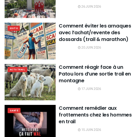
26 JUIN 2026
Comment éviter les arnaques
EDITO
avec l’achat/revente des
dossards (trail & marathon)
20 JUIN 2026
Comment réagir face à un
ACTU TRAIL
Patou lors d’une sortie trail en
montagne
17 JUIN 2026
Comment remédier aux
SANTÉ
frottements chez les hommes
en trail
15 JUIN 2026