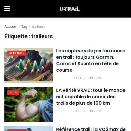
Accueil
Tag
traileurs
Étiquette :
traileurs
Les capteurs de performance
ACTU TRAIL
en trail : toujours Garmin,
Coros et Suunto en tête de
course
31 JUILLET 2026
LA vérité VRAIE : tout le monde
EDITO
est capable de courir des
trails de plus de 100 km
30 JUILLET 2026
Référence trail : la VO2max de