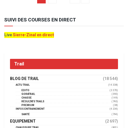
SUIVI DES COURSES EN DIRECT
Live
Sierre-Zinal en direct
Trail
BLOG DE TRAIL
(18 544)
ACTU TRAIL
(14 338)
EDITO
(3 370)
GORATRAIL
(390)
CHASSE
(149)
RÉSULTATS TRAILS
(740)
PREMIUM
(38)
INFOS ENTRAINEMENT
(4 234)
SANTÉ
(794)
EQUIPEMENT
(2 697)
CHAUSSURE TRAIL
(801)