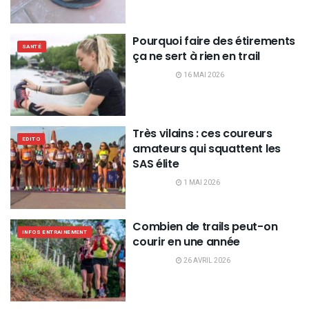
Pourquoi faire des étirements
SANTÉ
ça ne sert à rien en trail
16 MAI 2026
Très vilains : ces coureurs
EDITO
amateurs qui squattent les
SAS élite
1 MAI 2026
Combien de trails peut-on
INFOS ENTRAINEMENT
courir en une année
26 AVRIL 2026