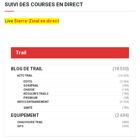
SUIVI DES COURSES EN DIRECT
Live
Sierre-Zinal en direct
Trail
BLOG DE TRAIL
(18 530)
ACTU TRAIL
(14 325)
EDITO
(3 364)
GORATRAIL
(390)
CHASSE
(149)
RÉSULTATS TRAILS
(740)
PREMIUM
(38)
INFOS ENTRAINEMENT
(4 233)
SANTÉ
(794)
EQUIPEMENT
(2 694)
CHAUSSURE TRAIL
(800)
GPS
(959)