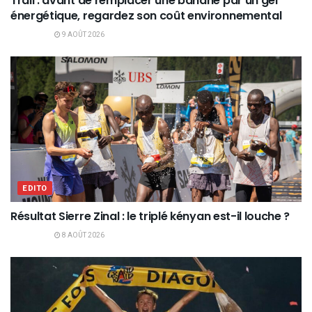
Trail : avant de remplacer une banane par un gel
énergétique, regardez son coût environnemental
9 AOÛT 2026
EDITO
Résultat Sierre Zinal : le triplé kényan est-il louche ?
8 AOÛT 2026