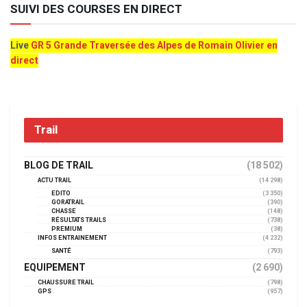
SUIVI DES COURSES EN DIRECT
Live
GR 5 Grande Traversée des Alpes de Romain Olivier en
direct
Trail
BLOG DE TRAIL
(18 502)
ACTU TRAIL
(14 298)
EDITO
(3 350)
GORATRAIL
(390)
CHASSE
(148)
RÉSULTATS TRAILS
(738)
PREMIUM
(38)
INFOS ENTRAINEMENT
(4 232)
SANTÉ
(793)
EQUIPEMENT
(2 690)
CHAUSSURE TRAIL
(798)
GPS
(957)