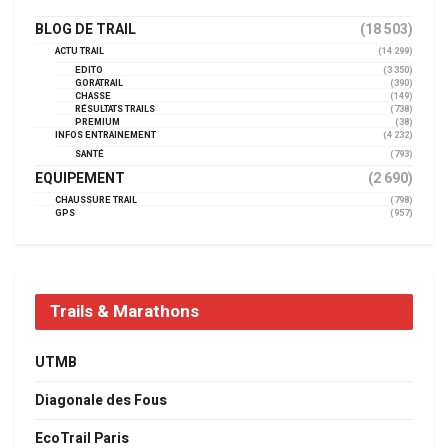
BLOG DE TRAIL
(18 503)
ACTU TRAIL
(14 299)
EDITO
(3 350)
GORATRAIL
(390)
CHASSE
(149)
RÉSULTATS TRAILS
(738)
PREMIUM
(38)
INFOS ENTRAINEMENT
(4 232)
SANTÉ
(793)
EQUIPEMENT
(2 690)
CHAUSSURE TRAIL
(798)
GPS
(957)
Trails & Marathons
UTMB
Diagonale des Fous
EcoTrail Paris