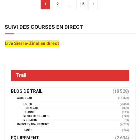
1
2
…
12
SUIVI DES COURSES EN DIRECT
Live
Sierre-Zinal en direct
Trail
BLOG DE TRAIL
(18 528)
ACTU TRAIL
(14 323)
EDITO
(3 363)
GORATRAIL
(390)
CHASSE
(149)
RÉSULTATS TRAILS
(740)
PREMIUM
(38)
INFOS ENTRAINEMENT
(4 233)
SANTÉ
(794)
EQUIPEMENT
(2 694)