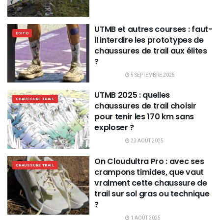
UTMB et autres courses : faut-
EDITO
il interdire les prototypes de
chaussures de trail aux élites
?
5 SEPTEMBRE 2025
UTMB 2025 : quelles
CHAUSSURE TRAIL
chaussures de trail choisir
pour tenir les 170 km sans
exploser ?
23 AOÛT 2025
On Cloudultra Pro : avec ses
CHAUSSURE TRAIL
crampons timides, que vaut
vraiment cette chaussure de
trail sur sol gras ou technique
?
1 AOÛT 2025