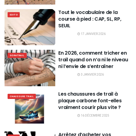
Tout le vocabulaire de la
EDITO
course à pied : CAP, SL, RP,
SEUIL
17 JANVIER 2026
En 2026, comment tricher en
GORATRAIL
trail quand on n’a ni le niveau
ni l’envie de s’entraîner
3 JANVIER 2026
Les chaussures de trail à
CHAUSSURE TRAIL
plaque carbone font-elles
vraiment courir plus vite ?
16 DÉCEMBRE 2025
Arrêtez d’acheter vos