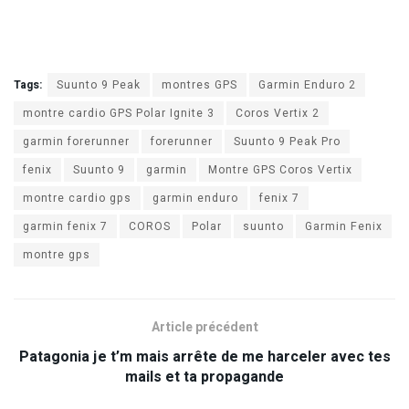
Tags:
Suunto 9 Peak
montres GPS
Garmin Enduro 2
montre cardio GPS Polar Ignite 3
Coros Vertix 2
garmin forerunner
forerunner
Suunto 9 Peak Pro
fenix
Suunto 9
garmin
Montre GPS Coros Vertix
montre cardio gps
garmin enduro
fenix 7
garmin fenix 7
COROS
Polar
suunto
Garmin Fenix
montre gps
Article précédent
Patagonia je t’m mais arrête de me harceler avec tes
mails et ta propagande