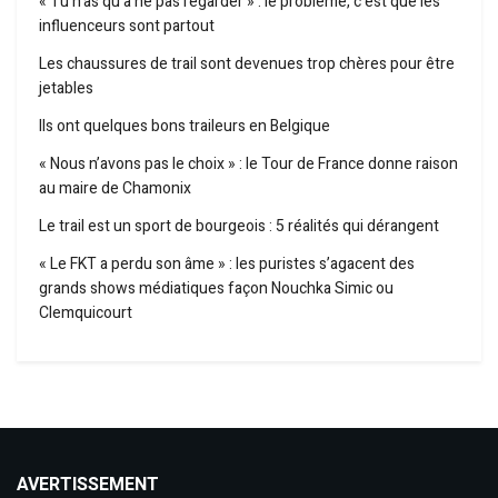
« Tu n’as qu’à ne pas regarder » : le problème, c’est que les
influenceurs sont partout
Les chaussures de trail sont devenues trop chères pour être
jetables
Ils ont quelques bons traileurs en Belgique
« Nous n’avons pas le choix » : le Tour de France donne raison
au maire de Chamonix
Le trail est un sport de bourgeois : 5 réalités qui dérangent
« Le FKT a perdu son âme » : les puristes s’agacent des
grands shows médiatiques façon Nouchka Simic ou
Clemquicourt
AVERTISSEMENT