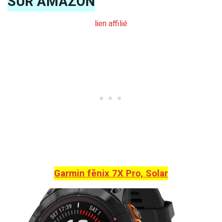
SUR AMAZON
lien affilié
Garmin fēnix 7X Pro, Solar