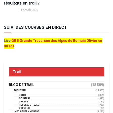
résultats en trail ?
2 AOÛT 2026
SUIVI DES COURSES EN DIRECT
Live
GR 5 Grande Traversée des Alpes de Romain Olivier en
direct
Trail
BLOG DE TRAIL
(18 509)
ACTU TRAIL
(14 305)
EDITO
(3 354)
GORATRAIL
(390)
CHASSE
(149)
RÉSULTATS TRAILS
(738)
PREMIUM
(38)
INFOS ENTRAINEMENT
(4 232)