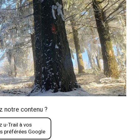
z notre contenu ?
 u-Trail à vos
s préférées Google