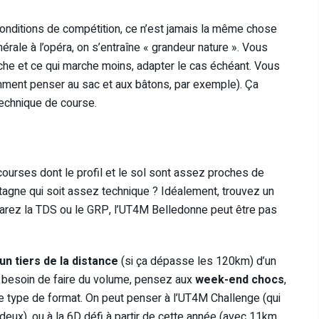
n conditions de compétition, ce n’est jamais la même chose
érale à l’opéra, on s’entraîne « grandeur nature ». Vous
rche et ce qui marche moins, adapter le cas échéant. Vous
amment penser au sac et aux bâtons, par exemple). Ça
technique de course.
 courses dont le profil et le sol sont assez proches de
ntagne qui soit assez technique ? Idéalement, trouvez un
éparez la TDS ou le GRP, l’UT4M Belledonne peut être pas
un tiers de la distance
(si ça dépasse les 120km) d’un
ez besoin de faire du volume, pensez aux
week-end chocs
,
e type de format. On peut penser à l’UT4M Challenge (qui
eux), ou à la 6D défi à partir de cette année (avec 11km,