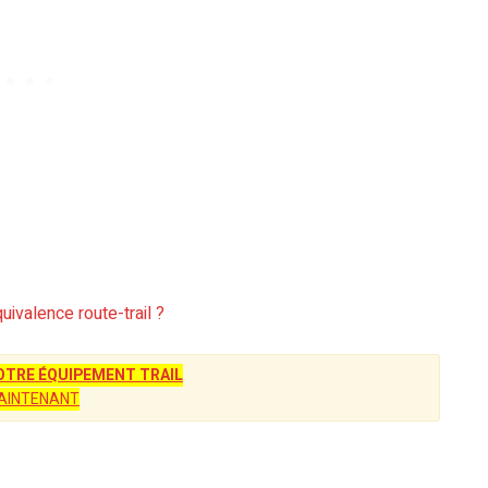
uivalence route-trail ?
TRE ÉQUIPEMENT TRAIL
AINTENANT