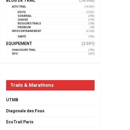
BLOG DE TRAIL
(18 505)
ACTU TRAIL
(14 301)
EDITO
(3 351)
GORATRAIL
(390)
CHASSE
(149)
RÉSULTATS TRAILS
(738)
PREMIUM
(38)
INFOS ENTRAINEMENT
(4 232)
SANTÉ
(793)
EQUIPEMENT
(2 691)
CHAUSSURE TRAIL
(799)
GPS
(957)
Trails & Marathons
UTMB
Diagonale des Fous
EcoTrail Paris