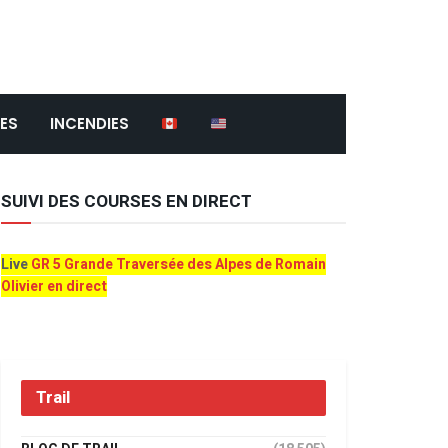
ES
INCENDIES
SUIVI DES COURSES EN DIRECT
Live
GR 5 Grande Traversée des Alpes de Romain
Olivier en direct
Trail