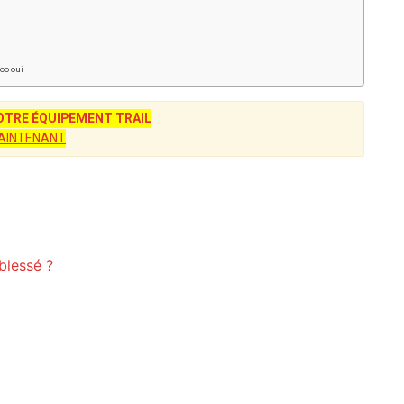
ooo oui
TRE ÉQUIPEMENT TRAIL
AINTENANT
blessé ?