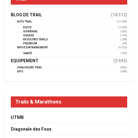
BLOG DE TRAIL
(18 512)
ACTU TRAIL
(14 308)
EDITO
(3 356)
GORATRAIL
(390)
CHASSE
(149)
RÉSULTATS TRAILS
(738)
PREMIUM
(38)
INFOS ENTRAINEMENT
(4 232)
SANTÉ
(793)
EQUIPEMENT
(2 693)
CHAUSSURE TRAIL
(800)
GPS
(958)
Trails & Marathons
UTMB
Diagonale des Fous