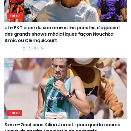
EDITO
« Le FKT a perdu son âme » : les puristes s’agacent
des grands shows médiatiques façon Nouchka
Simic ou Clemquicourt
7 AOÛT 2026
EDITO
Sierre-Zinal sans Kilian Jornet : pourquoi la course