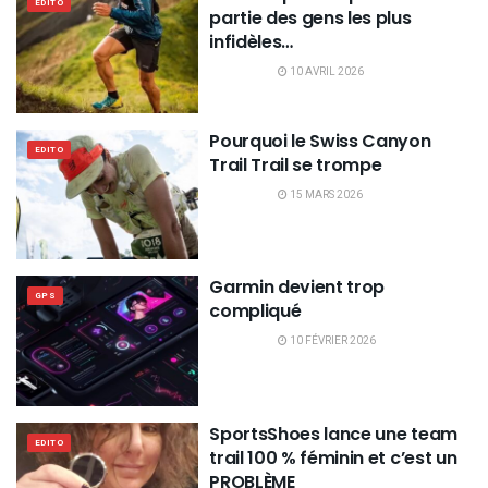
EDITO
partie des gens les plus
infidèles…
10 AVRIL 2026
Pourquoi le Swiss Canyon
EDITO
Trail Trail se trompe
15 MARS 2026
Garmin devient trop
GPS
compliqué
10 FÉVRIER 2026
SportsShoes lance une team
EDITO
trail 100 % féminin et c’est un
PROBLÈME