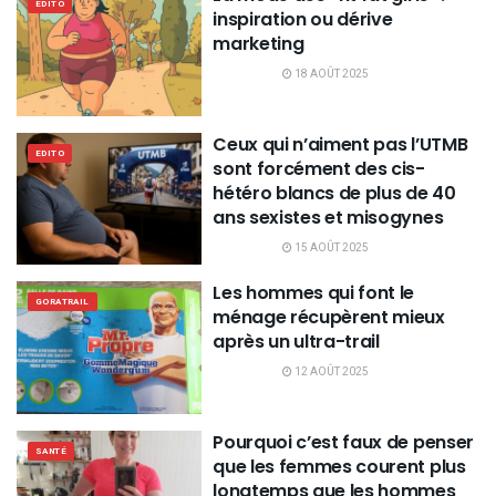
EDITO
inspiration ou dérive
marketing
18 AOÛT 2025
Ceux qui n’aiment pas l’UTMB
EDITO
sont forcément des cis-
hétéro blancs de plus de 40
ans sexistes et misogynes
15 AOÛT 2025
Les hommes qui font le
GORATRAIL
ménage récupèrent mieux
après un ultra-trail
12 AOÛT 2025
Pourquoi c’est faux de penser
SANTÉ
que les femmes courent plus
longtemps que les hommes