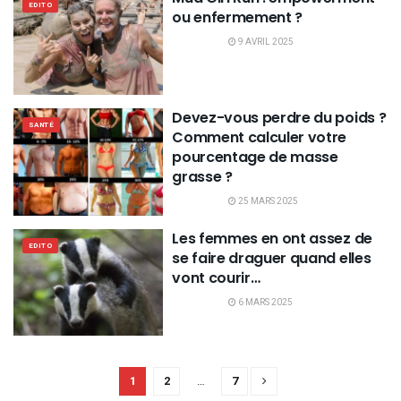
EDITO
ou enfermement ?
9 AVRIL 2025
Devez-vous perdre du poids ?
SANTÉ
Comment calculer votre
pourcentage de masse
grasse ?
25 MARS 2025
Les femmes en ont assez de
EDITO
se faire draguer quand elles
vont courir…
6 MARS 2025
1
2
…
7