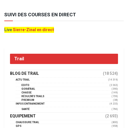
SUIVI DES COURSES EN DIRECT
Live
Sierre-Zinal en direct
Trail
BLOG DE TRAIL
(18 524)
ACTU TRAIL
(14 319)
EDITO
(3 363)
GORATRAIL
(390)
CHASSE
(149)
RÉSULTATS TRAILS
(739)
PREMIUM
(38)
INFOS ENTRAINEMENT
(4 233)
SANTÉ
(794)
EQUIPEMENT
(2 693)
CHAUSSURE TRAIL
(800)
GPS
(958)