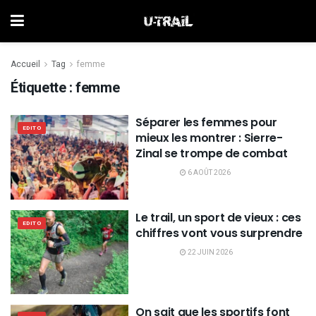
Accueil
Tag
femme
Étiquette :
femme
Séparer les femmes pour
EDITO
mieux les montrer : Sierre-
Zinal se trompe de combat
6 AOÛT 2026
Le trail, un sport de vieux : ces
EDITO
chiffres vont vous surprendre
22 JUIN 2026
On sait que les sportifs font