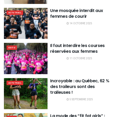
Une mosquée interdit aux
ACTU TRAIL
femmes de courir
14 OCTOBRE 2025
Il faut interdire les courses
EDITO
réservées aux femmes
11 OCTOBRE 2025
Incroyable : au Québec, 62 %
ACTU TRAIL
des traileurs sont des
traileuses !
5 SEPTEMBRE 2025
La mode des “fit fat girls” :