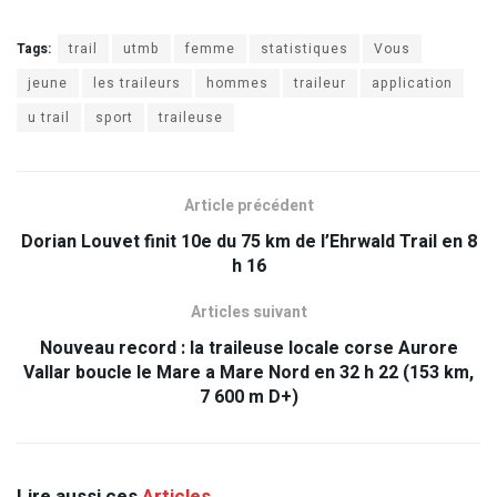
Tags:
trail
utmb
femme
statistiques
Vous
jeune
les traileurs
hommes
traileur
application
u trail
sport
traileuse
Article précédent
Dorian Louvet finit 10e du 75 km de l’Ehrwald Trail en 8
h 16
Articles suivant
Nouveau record : la traileuse locale corse Aurore
Vallar boucle le Mare a Mare Nord en 32 h 22 (153 km,
7 600 m D+)
Lire aussi ces
Articles