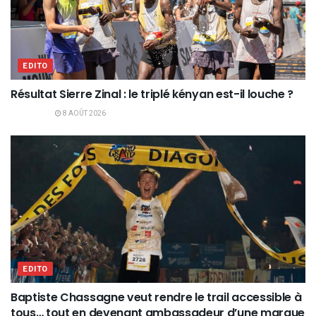
EDITO
Résultat Sierre Zinal : le triplé kényan est-il louche ?
8 AOÛT 2026
EDITO
Baptiste Chassagne veut rendre le trail accessible à
tous… tout en devenant ambassadeur d’une marque