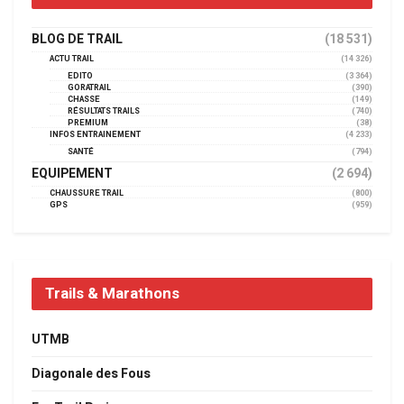
BLOG DE TRAIL
(18 531)
ACTU TRAIL
(14 326)
EDITO
(3 364)
GORATRAIL
(390)
CHASSE
(149)
RÉSULTATS TRAILS
(740)
PREMIUM
(38)
INFOS ENTRAINEMENT
(4 233)
SANTÉ
(794)
EQUIPEMENT
(2 694)
CHAUSSURE TRAIL
(800)
GPS
(959)
Trails & Marathons
UTMB
Diagonale des Fous