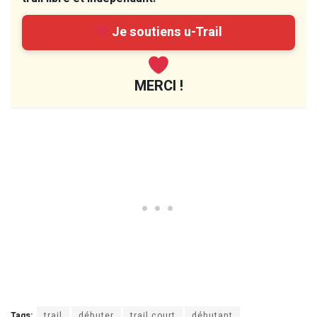
Je soutiens u-Trail
MERCI !
Tags:
trail
débuter
trail court
débutant