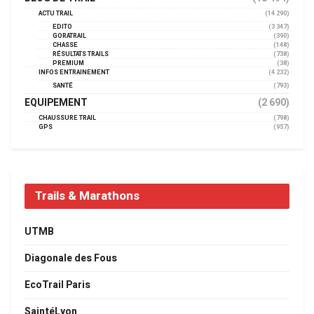
ACTU TRAIL
(14 290)
EDITO
(3 347)
GORATRAIL
(390)
CHASSE
(148)
RÉSULTATS TRAILS
(738)
PREMIUM
(38)
INFOS ENTRAINEMENT
(4 232)
SANTÉ
(793)
EQUIPEMENT
(2 690)
CHAUSSURE TRAIL
(798)
GPS
(957)
Trails & Marathons
UTMB
Diagonale des Fous
EcoTrail Paris
SaintéLyon