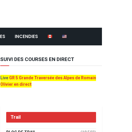
ES
INCENDIES
SUIVI DES COURSES EN DIRECT
Live
GR 5 Grande Traversée des Alpes de Romain
Olivier en direct
Trail