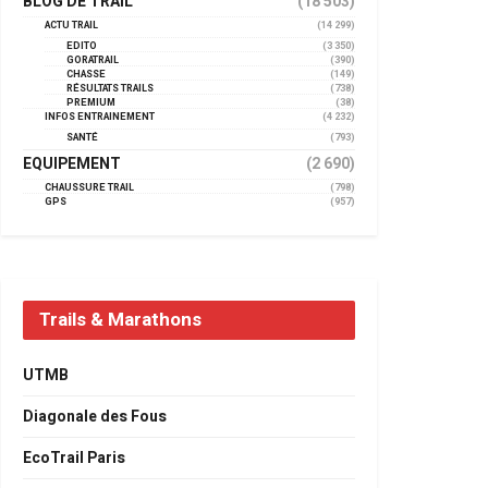
BLOG DE TRAIL
(18 503)
ACTU TRAIL
(14 299)
EDITO
(3 350)
GORATRAIL
(390)
CHASSE
(149)
RÉSULTATS TRAILS
(738)
PREMIUM
(38)
INFOS ENTRAINEMENT
(4 232)
SANTÉ
(793)
EQUIPEMENT
(2 690)
CHAUSSURE TRAIL
(798)
GPS
(957)
Trails & Marathons
UTMB
Diagonale des Fous
EcoTrail Paris