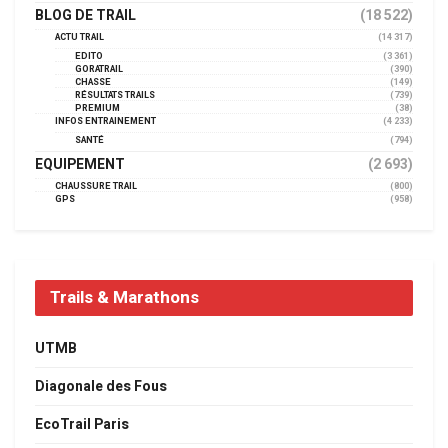
BLOG DE TRAIL
(18 522)
ACTU TRAIL
(14 317)
EDITO
(3 361)
GORATRAIL
(390)
CHASSE
(149)
RÉSULTATS TRAILS
(739)
PREMIUM
(38)
INFOS ENTRAINEMENT
(4 233)
SANTÉ
(794)
EQUIPEMENT
(2 693)
CHAUSSURE TRAIL
(800)
GPS
(958)
Trails & Marathons
UTMB
Diagonale des Fous
EcoTrail Paris