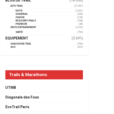
BLOG DE TRAIL
(18 505)
ACTU TRAIL
(14 301)
EDITO
(3 351)
GORATRAIL
(390)
CHASSE
(149)
RÉSULTATS TRAILS
(738)
PREMIUM
(38)
INFOS ENTRAINEMENT
(4 232)
SANTÉ
(793)
EQUIPEMENT
(2 691)
CHAUSSURE TRAIL
(799)
GPS
(957)
Trails & Marathons
UTMB
Diagonale des Fous
EcoTrail Paris