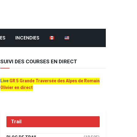
ES
INCENDIES
SUIVI DES COURSES EN DIRECT
Live
GR 5 Grande Traversée des Alpes de Romain
Olivier en direct
Trail