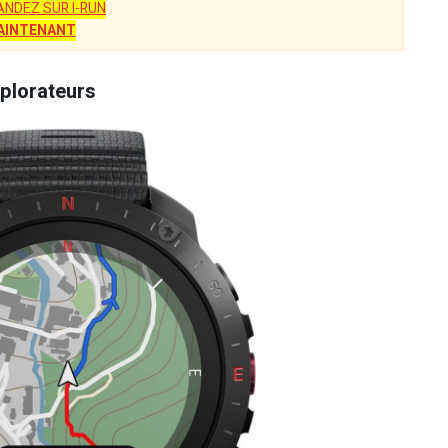
NDEZ SUR I-RUN
AINTENANT
xplorateurs