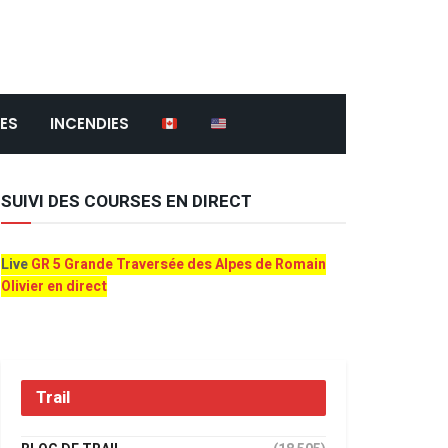
ES
INCENDIES
SUIVI DES COURSES EN DIRECT
Live
GR 5 Grande Traversée des Alpes de Romain
Olivier en direct
Trail