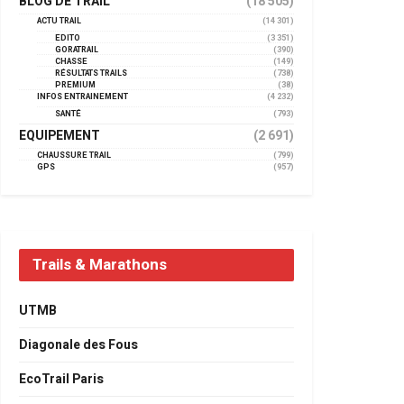
BLOG DE TRAIL
(18 505)
ACTU TRAIL
(14 301)
EDITO
(3 351)
GORATRAIL
(390)
CHASSE
(149)
RÉSULTATS TRAILS
(738)
PREMIUM
(38)
INFOS ENTRAINEMENT
(4 232)
SANTÉ
(793)
EQUIPEMENT
(2 691)
CHAUSSURE TRAIL
(799)
GPS
(957)
Trails & Marathons
UTMB
Diagonale des Fous
EcoTrail Paris