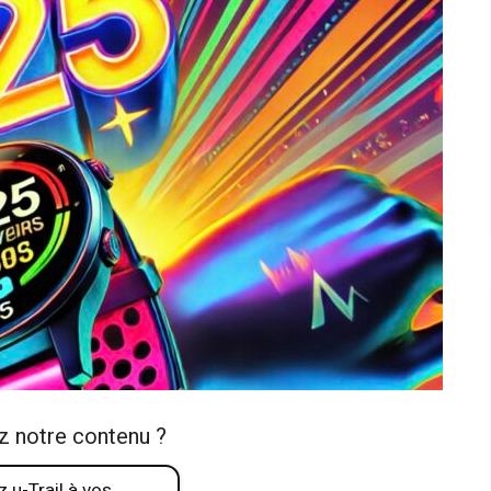
z notre contenu ?
 u-Trail à vos