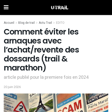
Accueil
Blog de trail
Actu Trail
EDITO
Comment éviter les
arnaques avec
l’achat/revente des
dossards (trail &
marathon)
article publié pour la premiere fois en 2024
20 juin 2026