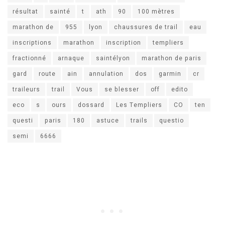
résultat
sainté
t
ath
90
100 mètres
marathon de
955
lyon
chaussures de trail
eau
inscriptions
marathon
inscription
templiers
fractionné
arnaque
saintélyon
marathon de paris
gard
route
ain
annulation
dos
garmin
cr
traileurs
trail
Vous
se blesser
off
edito
eco
s
ours
dossard
Les Templiers
CO
ten
questi
paris
180
astuce
trails
questio
semi
6666