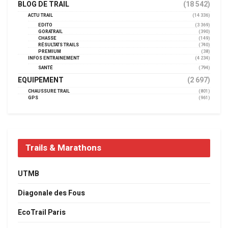
BLOG DE TRAIL
(18 542)
ACTU TRAIL
(14 336)
EDITO
(3 369)
GORATRAIL
(390)
CHASSE
(149)
RÉSULTATS TRAILS
(740)
PREMIUM
(38)
INFOS ENTRAINEMENT
(4 234)
SANTÉ
(794)
EQUIPEMENT
(2 697)
CHAUSSURE TRAIL
(801)
GPS
(961)
Trails & Marathons
UTMB
Diagonale des Fous
EcoTrail Paris