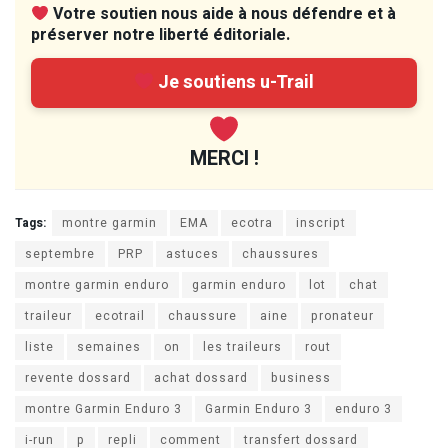
Votre soutien nous aide à nous défendre et à
préserver notre liberté éditoriale.
Je soutiens u-Trail
MERCI !
Tags:
montre garmin
EMA
ecotra
inscript
septembre
PRP
astuces
chaussures
montre garmin enduro
garmin enduro
lot
chat
traileur
ecotrail
chaussure
aine
pronateur
liste
semaines
on
les traileurs
rout
revente dossard
achat dossard
business
montre Garmin Enduro 3
Garmin Enduro 3
enduro 3
i-run
p
repli
comment
transfert dossard