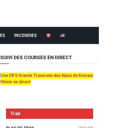
ES
INCENDIES
SUIVI DES COURSES EN DIRECT
Live
GR 5 Grande Traversée des Alpes de Romain
Olivier en direct
Trail