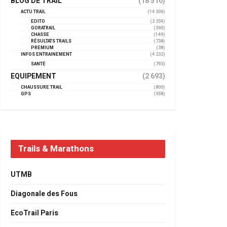
BLOG DE TRAIL
(18 510)
ACTU TRAIL
(14 306)
EDITO
(3 354)
GORATRAIL
(390)
CHASSE
(149)
RÉSULTATS TRAILS
(738)
PREMIUM
(38)
INFOS ENTRAINEMENT
(4 232)
SANTÉ
(793)
EQUIPEMENT
(2 693)
CHAUSSURE TRAIL
(800)
GPS
(958)
Trails & Marathons
UTMB
Diagonale des Fous
EcoTrail Paris