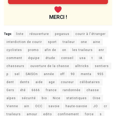
MERCI !
Tags:
liste
réouverture
pegasus
courir à l'étranger
interdiction de courir
sport
traileur
one
aine
cyclistes
promo
afin de
on
les traileurs
enr
comment
équipe
étude
conseil
usa
t
IA
chasseurs
ouverture de la chasse
alltricks
sentiers
p
sel
SAISOn
année
off
90
menta
955
dent
dents
aide
age
coureur
célibataires
Gers
été
6666
france
randonnée
chasse
alpes
sécurité
bio
Nice
statistiques
Oise
Vienne
ain
OCC
savoie
haute-savoie
JO
cr
traileurs
amour
edito
confinement
force
s