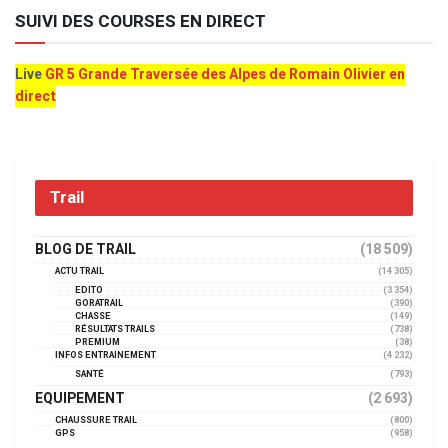
SUIVI DES COURSES EN DIRECT
Live
GR 5 Grande Traversée des Alpes de Romain Olivier en
direct
Trail
BLOG DE TRAIL
(18 509)
ACTU TRAIL
(14 305)
EDITO
(3 354)
GORATRAIL
(390)
CHASSE
(149)
RÉSULTATS TRAILS
(738)
PREMIUM
(38)
INFOS ENTRAINEMENT
(4 232)
SANTÉ
(793)
EQUIPEMENT
(2 693)
CHAUSSURE TRAIL
(800)
GPS
(958)