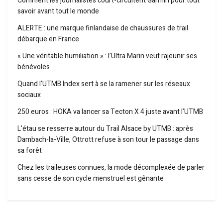
Comment les journalistes court-circuitent Garmin pour tout
savoir avant tout le monde
ALERTE : une marque finlandaise de chaussures de trail
débarque en France
« Une véritable humiliation » : l’Ultra Marin veut rajeunir ses
bénévoles
Quand l’UTMB Index sert à se la ramener sur les réseaux
sociaux
250 euros : HOKA va lancer sa Tecton X 4 juste avant l’UTMB
L’étau se resserre autour du Trail Alsace by UTMB : après
Dambach-la-Ville, Ottrott refuse à son tour le passage dans
sa forêt
Chez les traileuses connues, la mode décomplexée de parler
sans cesse de son cycle menstruel est gênante