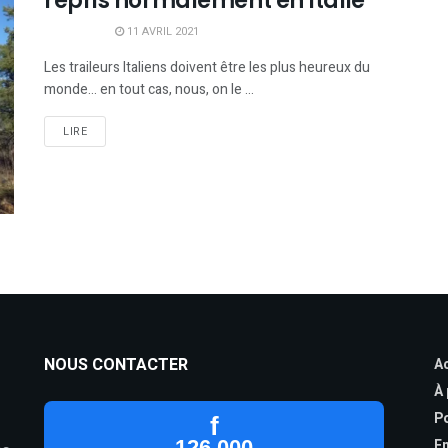
repris normalement en Italie
11 AVRIL 2021
Les traileurs Italiens doivent être les plus heureux du
monde... en tout cas, nous, on le ...
LIRE
NOUS CONTACTER
Ac
À
Po
f
126 000
En