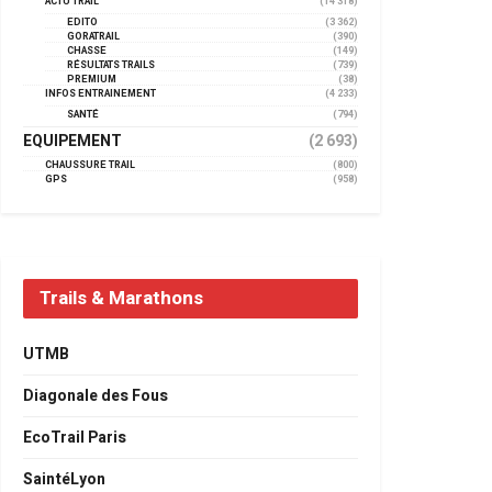
ACTU TRAIL
(14 318)
EDITO
(3 362)
GORATRAIL
(390)
CHASSE
(149)
RÉSULTATS TRAILS
(739)
PREMIUM
(38)
INFOS ENTRAINEMENT
(4 233)
SANTÉ
(794)
EQUIPEMENT
(2 693)
CHAUSSURE TRAIL
(800)
GPS
(958)
Trails & Marathons
UTMB
Diagonale des Fous
EcoTrail Paris
SaintéLyon