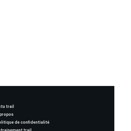
tu trail
 propos
litique de confidentialité
trainement trail