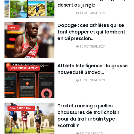
désert ou jungle
11 OCTOBRE 2024
Dopage : ces athlètes qui se
EDITO
font chopper et qui tombent
en dépression..
10 OCTOBRE 2024
Athlete Intelligence : la grosse
INFOS ENTRAINEMENT
nouveauté Strava…
10 OCTOBRE 2024
Trail et running : quelles
CHAUSSURE TRAIL
chaussures de trail choisir
pour du trail urbain type
Ecotrail ?
9 OCTOBRE 2024