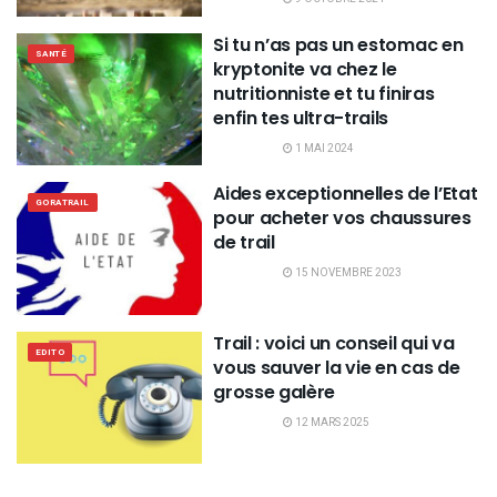
Si tu n’as pas un estomac en
SANTÉ
kryptonite va chez le
nutritionniste et tu finiras
enfin tes ultra-trails
1 MAI 2024
Aides exceptionnelles de l’Etat
GORATRAIL
pour acheter vos chaussures
de trail
15 NOVEMBRE 2023
Trail : voici un conseil qui va
EDITO
vous sauver la vie en cas de
grosse galère
12 MARS 2025