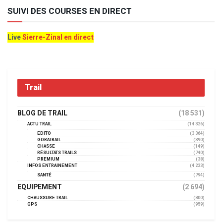
SUIVI DES COURSES EN DIRECT
Live
Sierre-Zinal en direct
Trail
BLOG DE TRAIL
(18 531)
ACTU TRAIL
(14 326)
EDITO
(3 364)
GORATRAIL
(390)
CHASSE
(149)
RÉSULTATS TRAILS
(740)
PREMIUM
(38)
INFOS ENTRAINEMENT
(4 233)
SANTÉ
(794)
EQUIPEMENT
(2 694)
CHAUSSURE TRAIL
(800)
GPS
(959)