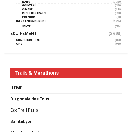
EDITO
(3 360)
GORATRAIL
(390)
CHASSE
(149)
RÉSULTATS TRAILS
(738)
PREMIUM
(38)
INFOS ENTRAINEMENT
(4 233)
SANTÉ
(794)
EQUIPEMENT
(2 693)
CHAUSSURE TRAIL
(800)
GPS
(958)
Trails & Marathons
UTMB
Diagonale des Fous
EcoTrail Paris
SaintéLyon