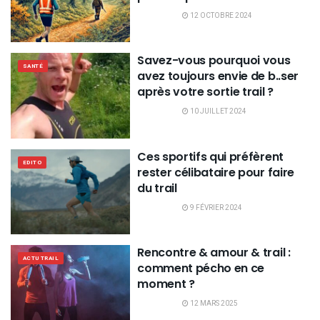
12 OCTOBRE 2024
Savez-vous pourquoi vous
SANTÉ
avez toujours envie de b..ser
après votre sortie trail ?
10 JUILLET 2024
Ces sportifs qui préfèrent
EDITO
rester célibataire pour faire
du trail
9 FÉVRIER 2024
Rencontre & amour & trail :
ACTU TRAIL
comment pécho en ce
moment ?
12 MARS 2025