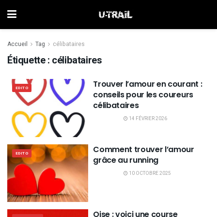
Accueil
Tag
célibataires
Étiquette :
célibataires
Trouver l’amour en courant :
EDITO
conseils pour les coureurs
célibataires
14 FÉVRIER 2026
Comment trouver l’amour
EDITO
grâce au running
10 OCTOBRE 2025
Oise : voici une course