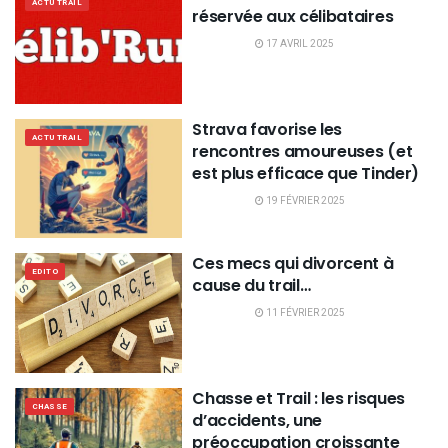
ACTU TRAIL
réservée aux célibataires
17 AVRIL 2025
Strava favorise les
ACTU TRAIL
rencontres amoureuses (et
est plus efficace que Tinder)
19 FÉVRIER 2025
Ces mecs qui divorcent à
EDITO
cause du trail…
11 FÉVRIER 2025
Chasse et Trail : les risques
CHASSE
d’accidents, une
préoccupation croissante