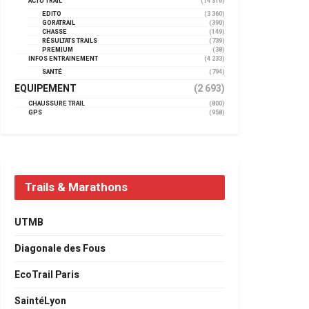
ACTU TRAIL
(14 316)
EDITO
(3 360)
GORATRAIL
(390)
CHASSE
(149)
RÉSULTATS TRAILS
(739)
PREMIUM
(38)
INFOS ENTRAINEMENT
(4 233)
SANTÉ
(794)
EQUIPEMENT
(2 693)
CHAUSSURE TRAIL
(800)
GPS
(958)
Trails & Marathons
UTMB
Diagonale des Fous
EcoTrail Paris
SaintéLyon