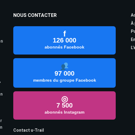
NOUS CONTACTER
Ac
À
Po
f
126 000
En
as
abonnés Facebook
L'
97 000
,
membres du groupe Facebook
on
◎
7 500
abonnés Instagram
ur
on
Contact u-Trail